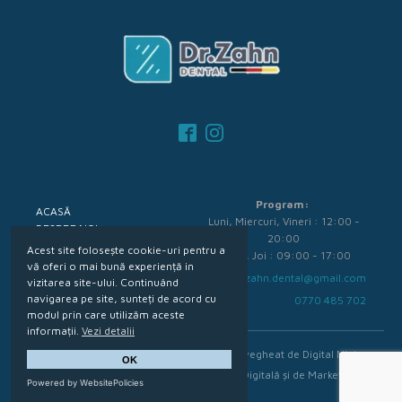
Program:
ACASĂ
Luni, Miercuri, Vineri : 12:00 -
DESPRE NOI
20:00
DOCTORI
Acest site folosește cookie-uri pentru a
Marți, Joi : 09:00 - 17:00
SERVICII
vă oferi o mai bună experiență in
Dr.zahn.dental@gmail.com
TARIFE
vizitarea site-ului. Continuând
CONTACT
navigarea pe site, sunteți de acord cu
0770 485 702
modul prin care utilizăm aceste
informații.
Vezi detalii
POLITICI
Făurit și vegheat de Digital Ninja -
OK
COOKIES
Agenție Digitală și de Marketing
POLITICA DE CONFIDENTIALITATE
Powered by WebsitePolicies