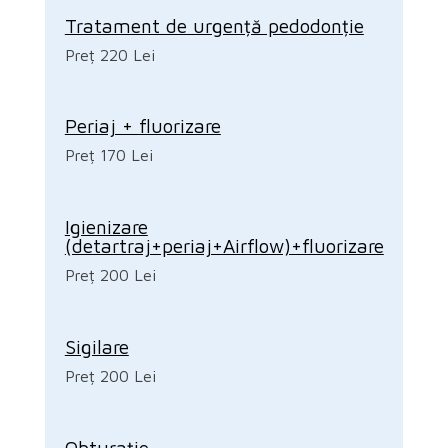
Tratament de urgență pedodonție
Preț 220 Lei
Periaj + fluorizare
Preț 170 Lei
Igienizare
(detartraj+periaj+Airflow)+fluorizare
Preț 200 Lei
Sigilare
Preț 200 Lei
Obturație