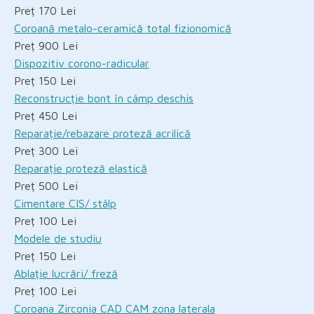
Preț 170 Lei
Coroană metalo-ceramică total fizionomică
Preț 900 Lei
Dispozitiv corono-radicular
Preț 150 Lei
Reconstrucție bont în câmp deschis
Preț 450 Lei
Reparație/rebazare proteză acrilică
Preț 300 Lei
Reparație proteză elastică
Preț 500 Lei
Cimentare CIS/ stâlp
Preț 100 Lei
Modele de studiu
Preț 150 Lei
Ablație lucrări/ freză
Preț 100 Lei
Coroana Zirconia CAD CAM zona laterala