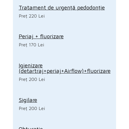
Tratament de urgență pedodonție
Preț 220 Lei
Periaj + fluorizare
Preț 170 Lei
Igienizare
(detartraj+periaj+Airflow)+fluorizare
Preț 200 Lei
Sigilare
Preț 200 Lei
Obturație