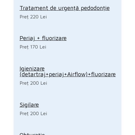
Tratament de urgență pedodonție
Preț 220 Lei
Periaj + fluorizare
Preț 170 Lei
Igienizare
(detartraj+periaj+Airflow)+fluorizare
Preț 200 Lei
Sigilare
Preț 200 Lei
Obturație