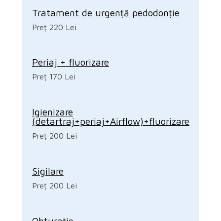
Tratament de urgență pedodonție
Preț 220 Lei
Periaj + fluorizare
Preț 170 Lei
Igienizare
(detartraj+periaj+Airflow)+fluorizare
Preț 200 Lei
Sigilare
Preț 200 Lei
Obturație