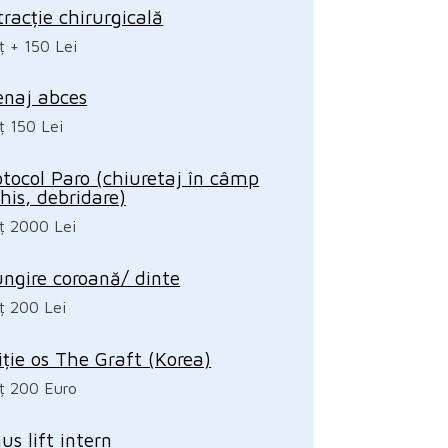
tracție chirurgicală
ț + 150 Lei
enaj abces
ț 150 Lei
otocol Paro (chiuretaj în câmp
chis, debridare)
ț 2000 Lei
ungire coroană/ dinte
ț 200 Lei
iție os The Graft (Korea)
ț 200 Euro
us lift intern