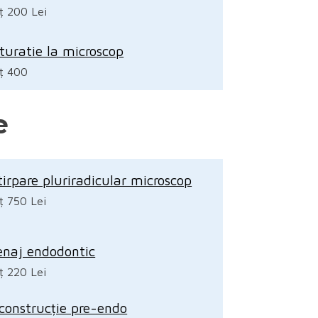
ț 200 Lei
turatie la microscop
ț 400
e
tirpare pluriradicular microscop
ț 750 Lei
enaj endodontic
ț 220 Lei
construcție pre-endo