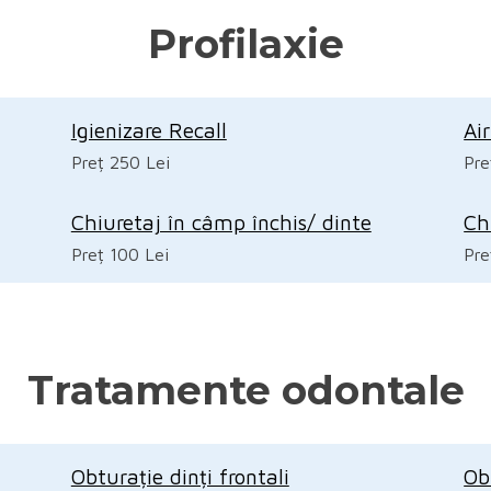
Profilaxie
Igienizare Recall
Ai
Preț 250 Lei
Pre
Chiuretaj în câmp închis/ dinte
Ch
Preț 100 Lei
Pre
Tratamente odontale
Obturație dinți frontali
Ob