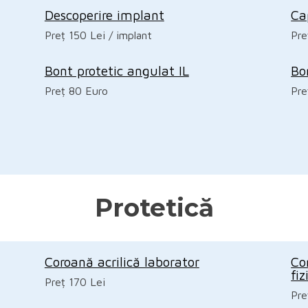
Descoperire implant
Ca
Preț 150 Lei / implant
Pre
Bont protetic angulat IL
Bo
Preț 80 Euro
Pre
Protetică
Coroană acrilică laborator
Co
fi
Preț 170 Lei
Pre