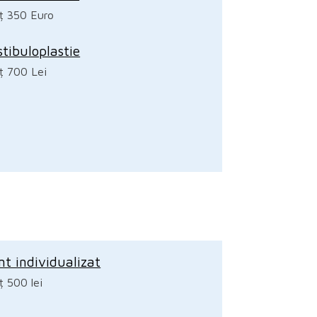
ț 350 Euro
stibuloplastie
ț 700 Lei
nt individualizat
ț 500 lei