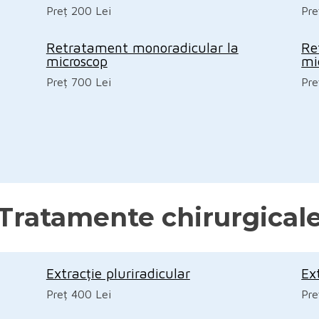
Preț 200 Lei
Pre
Retratament monoradicular la
Re
microscop
mi
Preț 700 Lei
Pre
Tratamente chirurgical
Extracție pluriradicular
Ex
Preț 400 Lei
Pre