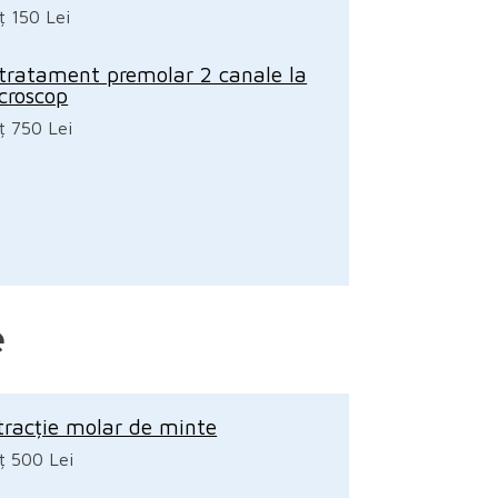
ț 150 Lei
tratament premolar 2 canale la
croscop
ț 750 Lei
e
tracție molar de minte
ț 500 Lei