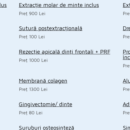
lus
Extracție molar de minte inclus
Ex
Preț 900 Lei
Pre
Sutură postextracțională
Dr
Preț 100 Lei
Pre
Rezecție apicală dinți frontali + PRF
Pr
în
Preț 1000 Lei
Pre
Membrană colagen
Al
Preț 1300 Lei
Pre
Gingivectomie/ dinte
Ad
Preț 80 Lei
Pre
Șuruburi osteosinteză
Sin