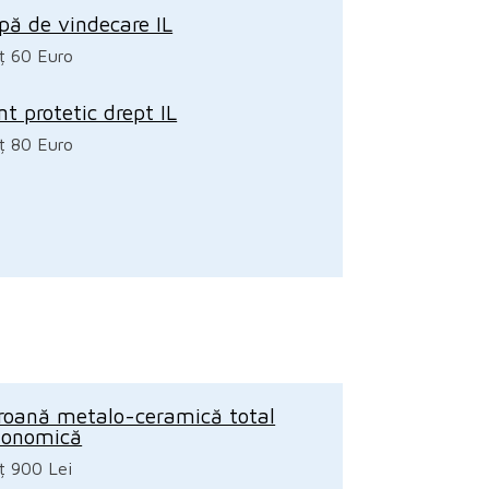
pă de vindecare IL
ț 60 Euro
nt protetic drept IL
ț 80 Euro
roană metalo-ceramică total
zionomică
ț 900 Lei