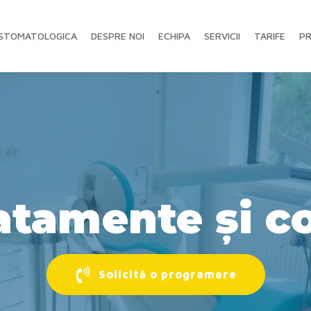
 STOMATOLOGICA
DESPRE NOI
ECHIPA
SERVICII
TARIFE
PR
ratamente și co
Solicită o programare