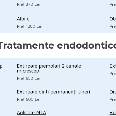
Preț 370 Lei
Pre
Albire
Ob
Preț 1200 Lei
Pre
Tratamente endodontic
op
Extirpare premolari 2 canale
Ex
microscop
Pre
Preț 650 Lei
Extirpare dinți permanenți tineri
Dr
Preț 600 Lei
Pre
Aplicare MTA
Re