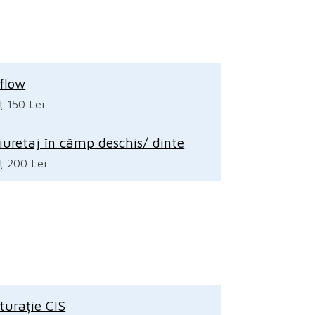
rflow
ț 150 Lei
iuretaj în câmp deschis/ dinte
ț 200 Lei
turație CIS