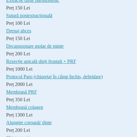
Extracție dinte parodontotic
Preț 150 Lei
Sutură postextracțională
Preț 100 Lei
Drenaj abces
Preț 150 Lei
Decapusonare molar de minte
Preț 200 Lei
Rezecție apicală dinți frontali + PRF
Preț 1000 Lei
Protocol Paro (chiuretaj în câmp închis, debridare)
Preț 2000 Lei
Membrană PRF
Preț 350 Lei
Membrană colagen
Preț 1300 Lei
Alungire coroană/ dinte
Preț 200 Lei