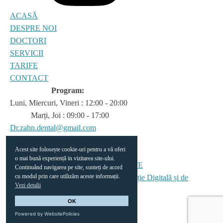
ACASĂ
DESPRE NOI
DOCTORI
SERVICII
TARIFE
CONTACT
Program:
Luni, Miercuri, Vineri : 12:00 - 20:00
Marți, Joi : 09:00 - 17:00
Dr.zahn.dental@gmail.com
0770 485 702
Acest site folosește cookie-uri pentru a vă oferi
POLITICI COOKIES
o mai bună experiență in vizitarea site-ului.
POLITICA DE CONFIDENTIALITATE
Continuând navigarea pe site, sunteți de acord
cu modul prin care utilizăm aceste informații.
Făurit și vegheat de Digital Ninja - Agenție Digitală și de
Vezi detalii
Marketing
OK
Powered by WebsitePolicies