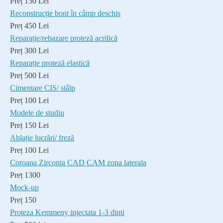
Preț 150 Lei
Reconstrucție bont în câmp deschis
Preț 450 Lei
Reparație/rebazare proteză acrilică
Preț 300 Lei
Reparație proteză elastică
Preț 500 Lei
Cimentare CIS/ stâlp
Preț 100 Lei
Modele de studiu
Preț 150 Lei
Ablație lucrări/ freză
Preț 100 Lei
Coroana Zirconia CAD CAM zona laterala
Preț 1300
Mock-up
Preț 150
Proteza Kemmeny injectata 1-3 dinti