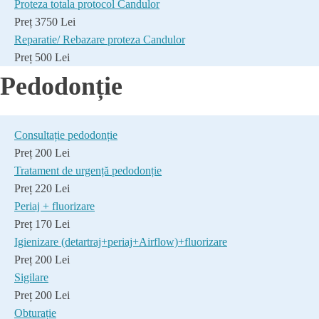
Proteza totala protocol Candulor
Preț 3750 Lei
Reparatie/ Rebazare proteza Candulor
Preț 500 Lei
Pedodonție
Consultație pedodonție
Preț 200 Lei
Tratament de urgență pedodonție
Preț 220 Lei
Periaj + fluorizare
Preț 170 Lei
Igienizare (detartraj+periaj+Airflow)+fluorizare
Preț 200 Lei
Sigilare
Preț 200 Lei
Obturație