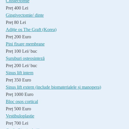
Chistectomie
Preț 400 Lei
Gingivectomie/ dinte
Preț 80 Lei
Adiție os The Graft (Korea)
Preț 200 Euro
Pini fixare membrane
Preț 100 Lei/ buc
Șuruburi osteosinteză
Preț 200 Lei/ buc
Sinus lift intern
Preț 350 Euro
Sinus lift extern (include biomaterialele și manopera)
Preț 1000 Euro
Bloc osos cortical
Preț 500 Euro
Vestibuloplastie
Preț 700 Lei