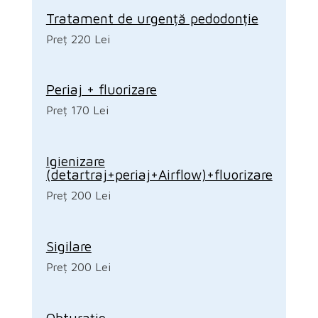
Tratament de urgență pedodonție
Preț 220 Lei
Periaj + fluorizare
Preț 170 Lei
Igienizare
(detartraj+periaj+Airflow)+fluorizare
Preț 200 Lei
Sigilare
Preț 200 Lei
Obturație