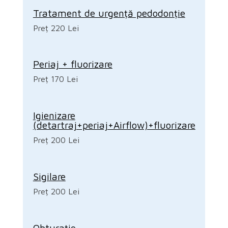
Tratament de urgență pedodonție
Preț 220 Lei
Periaj + fluorizare
Preț 170 Lei
Igienizare
(detartraj+periaj+Airflow)+fluorizare
Preț 200 Lei
Sigilare
Preț 200 Lei
Obturație