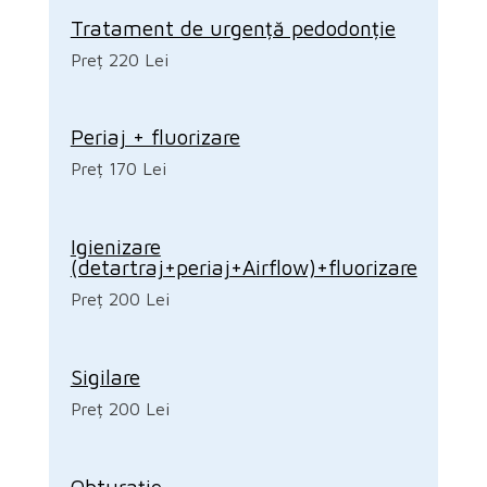
Tratament de urgență pedodonție
Preț 220 Lei
Periaj + fluorizare
Preț 170 Lei
Igienizare
(detartraj+periaj+Airflow)+fluorizare
Preț 200 Lei
Sigilare
Preț 200 Lei
Obturație