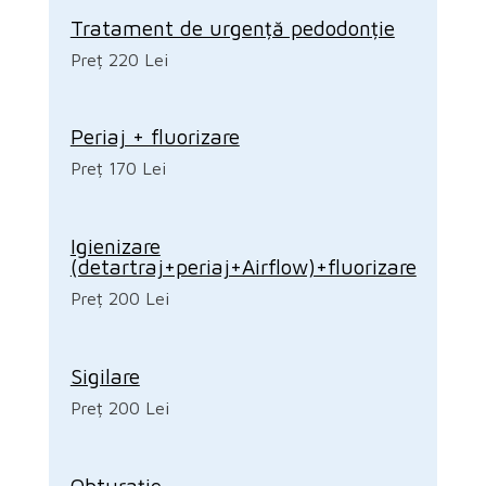
Tratament de urgență pedodonție
Preț 220 Lei
Periaj + fluorizare
Preț 170 Lei
Igienizare
(detartraj+periaj+Airflow)+fluorizare
Preț 200 Lei
Sigilare
Preț 200 Lei
Obturație