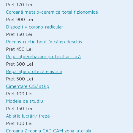
Preț 170 Lei
Coroană metalo-ceramică total fizionomică
Preț 900 Lei
Dispozitiv corono-radicular
Preț 150 Lei
Reconstrucție bont în câmp deschis
Preț 450 Lei
Reparație/rebazare proteză acrilică
Preț 300 Lei
Reparație proteză elastică
Preț 500 Lei
Cimentare CIS/ stâlp
Preț 100 Lei
Modele de studiu
Preț 150 Lei
Ablație lucrări/ freză
Preț 100 Lei
Coroana Zirconia CAD CAM zona laterala