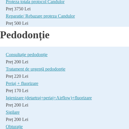
Proteza totala protocol Candulor
Preț 3750 Lei
Reparatie/ Rebazare proteza Candulor
Preț 500 Lei
Pedodonție
Consultație pedodonție
Preț 200 Lei
Tratament de urgență pedodonție
Preț 220 Lei
Periaj + fluorizare
Preț 170 Lei
Igienizare (detartraj+periaj+Airflow)+fluorizare
Preț 200 Lei
Sigilare
Preț 200 Lei
Obturație