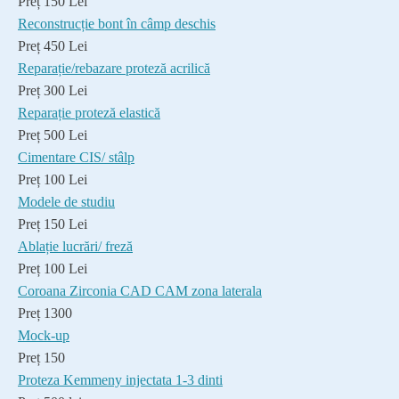
Preț 150 Lei
Reconstrucție bont în câmp deschis
Preț 450 Lei
Reparație/rebazare proteză acrilică
Preț 300 Lei
Reparație proteză elastică
Preț 500 Lei
Cimentare CIS/ stâlp
Preț 100 Lei
Modele de studiu
Preț 150 Lei
Ablație lucrări/ freză
Preț 100 Lei
Coroana Zirconia CAD CAM zona laterala
Preț 1300
Mock-up
Preț 150
Proteza Kemmeny injectata 1-3 dinti