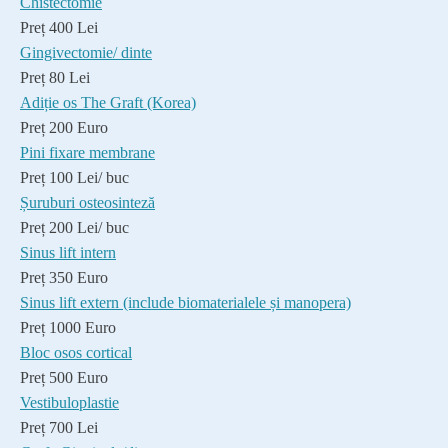
Chistectomie
Preț 400 Lei
Gingivectomie/ dinte
Preț 80 Lei
Adiție os The Graft (Korea)
Preț 200 Euro
Pini fixare membrane
Preț 100 Lei/ buc
Șuruburi osteosinteză
Preț 200 Lei/ buc
Sinus lift intern
Preț 350 Euro
Sinus lift extern (include biomaterialele și manopera)
Preț 1000 Euro
Bloc osos cortical
Preț 500 Euro
Vestibuloplastie
Preț 700 Lei