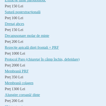
Extracție dinte parodontotic
Preț 150 Lei
Sutură postextracțională
Preț 100 Lei
Drenaj abces
Preț 150 Lei
Decapusonare molar de minte
Preț 200 Lei
Rezecție apicală dinți frontali + PRF
Preț 1000 Lei
Protocol Paro (chiuretaj în câmp închis, debridare)
Preț 2000 Lei
Membrană PRF
Preț 350 Lei
Membrană colagen
Preț 1300 Lei
Alungire coroană/ dinte
Preț 200 Lei