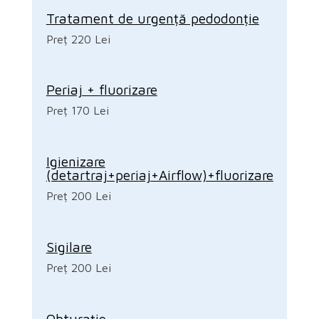
Tratament de urgență pedodonție
Preț 220 Lei
Periaj + fluorizare
Preț 170 Lei
Igienizare
(detartraj+periaj+Airflow)+fluorizare
Preț 200 Lei
Sigilare
Preț 200 Lei
Obturație