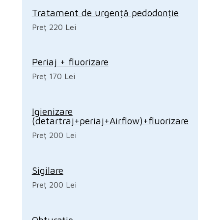
Tratament de urgență pedodonție
Preț 220 Lei
Periaj + fluorizare
Preț 170 Lei
Igienizare
(detartraj+periaj+Airflow)+fluorizare
Preț 200 Lei
Sigilare
Preț 200 Lei
Obturație